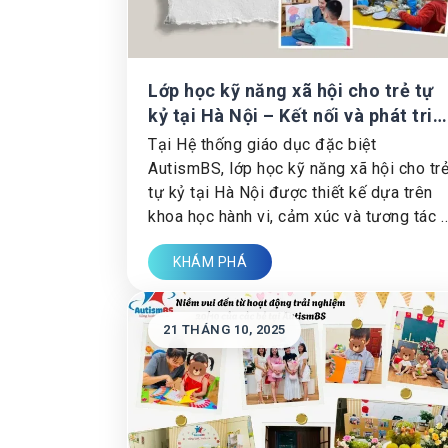
Lớp học kỹ năng xã hội cho trẻ tự
kỷ tại Hà Nội – Kết nối và phát triể
cùng AutismBS
Tại Hệ thống giáo dục đặc biệt
AutismBS, lớp học kỹ năng xã hội cho tr
tự kỷ tại Hà Nội được thiết kế dựa trên
khoa học hành vi, cảm xúc và tương tác 
giúp trẻ giao tiếp, hợp tác và hòa nhập
KHÁM PHÁ
thông qua chương trình can thiệp sớm tr
tự kỷ và hỗ trợ rối loạn tăng động giảm
chú ý (ADHD).
21 THÁNG 10, 2025