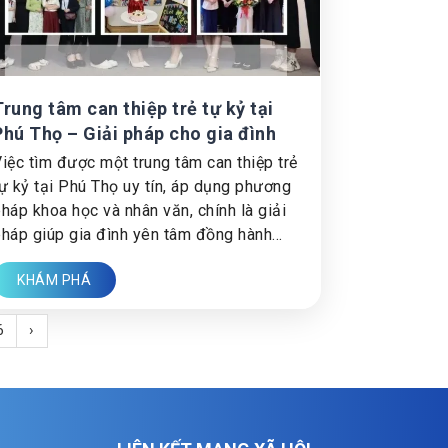
Trung tâm can thiệp trẻ tự kỷ tại
Phú Thọ – Giải pháp cho gia đình
iệc tìm được một trung tâm can thiệp trẻ
ự kỷ tại Phú Thọ uy tín, áp dụng phương
háp khoa học và nhân văn, chính là giải
háp giúp gia đình yên tâm đồng hành
ùng con.
KHÁM PHÁ
6
›