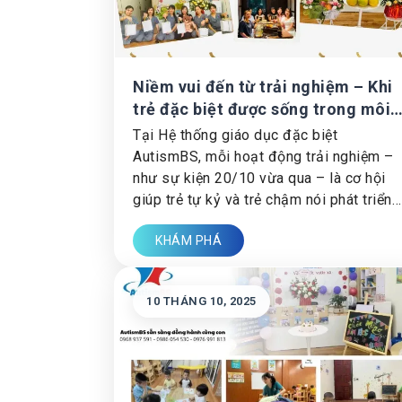
Niềm vui đến từ trải nghiệm – Khi
trẻ đặc biệt được sống trong môi
trường hòa nhập tại AutismBS
Tại Hệ thống giáo dục đặc biệt
AutismBS, mỗi hoạt động trải nghiệm –
như sự kiện 20/10 vừa qua – là cơ hội
giúp trẻ tự kỷ và trẻ chậm nói phát triển
ngôn ngữ, cảm xúc và kỹ năng xã hội
KHÁM PHÁ
thông qua can thiệp sớm và chương trình
hòa nhập toàn diện.
10 THÁNG 10, 2025