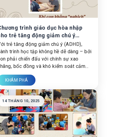
Chương trình giáo dục hòa nhập
cho trẻ tăng động giảm chú ý
(ADHD) – Bước đệm giúp con tập
ới trẻ tăng động giảm chú ý (ADHD),
trung, tự tin và phát triển toàn diện
ành trình học tập không hề dễ dàng – bởi
on phải chiến đấu với chính sự xao
hãng, bốc đồng và khó kiểm soát cảm
úc của mình.
KHÁM PHÁ
14 THÁNG 10, 2025