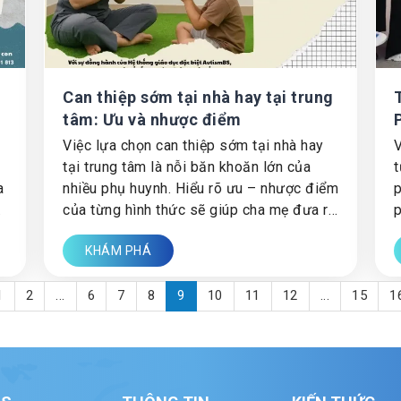
Can thiệp sớm tại nhà hay tại trung
t
tâm: Ưu và nhược điểm
Việc lựa chọn can thiệp sớm tại nhà hay
V
tại trung tâm là nỗi băn khoăn lớn của
t
a
nhiều phụ huynh. Hiểu rõ ưu – nhược điểm
p
của từng hình thức sẽ giúp cha mẹ đưa ra
p
quyết định đúng đắn cho con.
c
KHÁM PHÁ
1
2
...
6
7
8
9
10
11
12
...
15
1