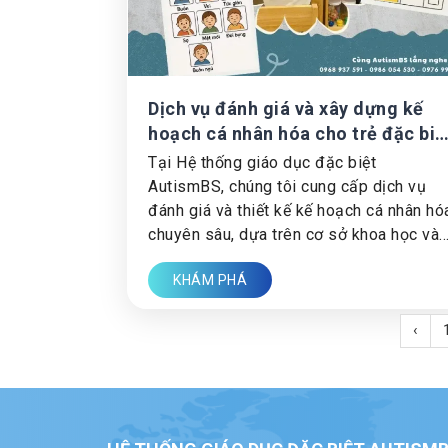
Dịch vụ đánh giá và xây dựng kế
hoạch cá nhân hóa cho trẻ đặc biệ
– Giải pháp từ AutismBS
Tại Hệ thống giáo dục đặc biệt
AutismBS, chúng tôi cung cấp dịch vụ
đánh giá và thiết kế kế hoạch cá nhân hó
chuyên sâu, dựa trên cơ sở khoa học và
được triển khai bởi đội ngũ chuyên gia
KHÁM PHÁ
nhiều năm kinh nghiệm trong lĩnh vực
giáo dục đặc biệt.
‹