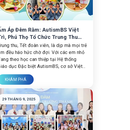
Ấm Áp Đêm Rằm: AutismBS Việt
Trì, Phú Thọ Tổ Chức Trung Thu
Yêu Thương Cho Các Bé Đặc Biệt
rung thu, Tết đoàn viên, là dịp mà mọi trẻ
m đều háo hức chờ đợi. Với các em nhỏ
ang theo học can thiệp tại Hệ thống
iáo dục Đặc biệt AutismBS, cơ sở Việt
rì, Phú Thọ, niềm vui ấy càng trở nên ý
KHÁM PHÁ
ghĩa hơn.
29 THÁNG 9, 2025