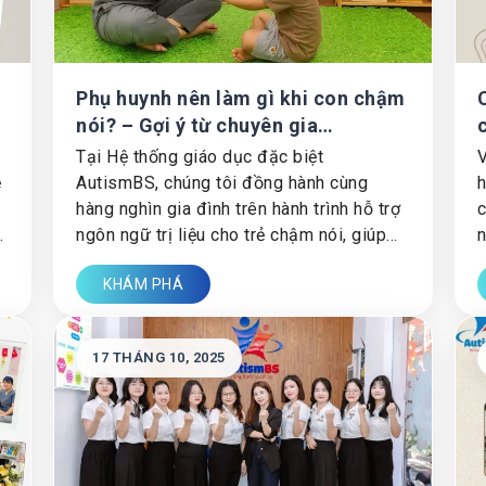
Phụ huynh nên làm gì khi con chậm
n
nói? – Gợi ý từ chuyên gia
AutismBS
Tại Hệ thống giáo dục đặc biệt
V
ẻ
AutismBS, chúng tôi đồng hành cùng
h
hàng nghìn gia đình trên hành trình hỗ trợ
c
–
ngôn ngữ trị liệu cho trẻ chậm nói, giúp
n
con phát triển toàn diện từ lời nói đến
x
KHÁM PHÁ
ẻ
cảm xúc và khả năng kết nối.
17 THÁNG 10, 2025