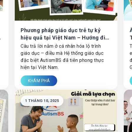
Phương pháp giáo dục trẻ tự kỷ
ừ
hiệu quả tại Việt Nam – Hướng đi
bền vững từ Hệ thống giáo dục đặc
Câu trả lời nằm ở cá nhân hóa lộ trình
T
biệt AutismBS
giáo dục – điều mà Hệ thống giáo dục
e
đặc biệt AutismBS đã tiên phong thực
đ
hiện tại Việt Nam.
G
T
KHÁM PHÁ
n
1 THÁNG 10, 2025