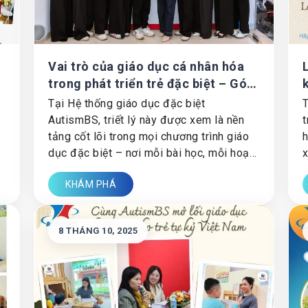
Vai trò của giáo dục cá nhân hóa
trong phát triển trẻ đặc biệt – Góc
nhìn từ Hệ thống giáo dục đặc biệt
Tại Hệ thống giáo dục đặc biệt
T
AutismBS
AutismBS, triết lý này được xem là nền
t
tảng cốt lõi trong mọi chương trình giáo
h
dục đặc biệt – nơi mỗi bài học, mỗi hoạt
x
động và mỗi mục tiêu đều được thiết kế
đ
KHÁM PHÁ
riêng cho từng đứa trẻ, không ai giống ai.
t
8 THÁNG 10, 2025