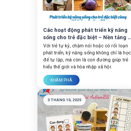
Các hoạt động phát triển kỹ năng
sống cho trẻ đặc biệt – Nền tảng t
Hệ thống giáo dục đặc biệt
Với trẻ tự kỷ, chậm nói hoặc có rối loạn
AutismBS
phát triển, kỹ năng sống không chỉ là học
để tự lập, mà còn là con đường giúp trẻ
hiểu thế giới và hòa nhập xã hội.
KHÁM PHÁ
3 THÁNG 10, 2025