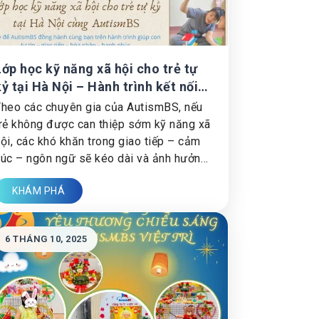
Lớp học kỹ năng xã hội cho trẻ tự
kỷ tại Hà Nội – Hành trình kết nối
cùng Hệ thống giáo dục đặc biệt
heo các chuyên gia của AutismBS, nếu
AutismBS
rẻ không được can thiệp sớm kỹ năng xã
ội, các khó khăn trong giao tiếp – cảm
úc – ngôn ngữ sẽ kéo dài và ảnh hưởng
ến việc học tập, kết bạn và thích nghi ở
KHÁM PHÁ
rường.
6 THÁNG 10, 2025