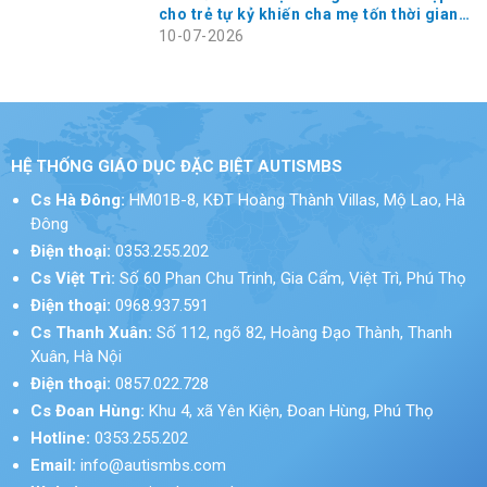
cho trẻ tự kỷ khiến cha mẹ tốn thời gian
và chi phí
10-07-2026
HỆ THỐNG GIÁO DỤC ĐẶC BIỆT AUTISMBS
Cs Hà Đông:
HM01B-8, KĐT Hoàng Thành Villas, Mộ Lao, Hà
Đông
Điện thoại:
0353.255.202
Cs Việt Trì:
Số 60 Phan Chu Trinh, Gia Cẩm, Việt Trì, Phú Thọ
Điện thoại:
0968.937.591
Cs Thanh Xuân:
Số 112, ngõ 82, Hoàng Đạo Thành, Thanh
Xuân, Hà Nội
Điện thoại:
0857.022.728
Cs Đoan Hùng:
Khu 4, xã Yên Kiện, Đoan Hùng, Phú Thọ
Hotline:
0353.255.202
Email:
info@autismbs.com