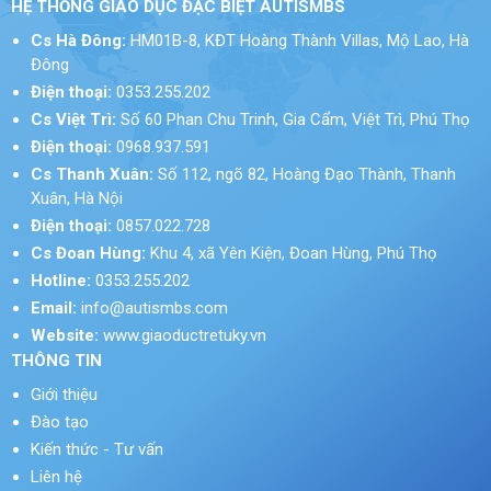
HỆ THỐNG GIÁO DỤC ĐẶC BIỆT AUTISMBS
Cs Hà Đông:
HM01B-8, KĐT Hoàng Thành Villas, Mộ Lao, Hà
Đông
Điện thoại:
0353.255.202
Cs Việt Trì:
Số 60 Phan Chu Trinh, Gia Cẩm, Việt Trì, Phú Thọ
Điện thoại:
0968.937.591
Cs Thanh Xuân:
Số 112, ngõ 82, Hoàng Đạo Thành, Thanh
Xuân, Hà Nội
Điện thoại:
0857.022.728
Cs Đoan Hùng:
Khu 4, xã Yên Kiện, Đoan Hùng, Phú Thọ
Hotline:
0353.255.202
Email:
info@autismbs.com
Website:
www.giaoductretuky.vn
THÔNG TIN
Giới thiệu
Đào tạo
Kiến thức - Tư vấn
Liên hệ