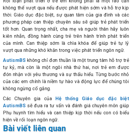
Rối loạn phát triển ở trẻ em không phải là một rào cản
không thể vượt qua nếu được phát hiện sớm và hỗ trợ kịp
thời. Giáo dục đặc biệt, sự quan tâm của gia đình và các
phương pháp can thiệp chuyên sâu sẽ giúp trẻ phát triển
tốt hơn. Quan trọng nhất, cha mẹ và người thân hãy luôn
kiên nhẫn, đồng hành cùng trẻ trên hành trình phát triển
của mình. Can thiệp sớm là chìa khóa để giúp trẻ tự lỷ
vượt qua những khó khăn trong việc phát triển ngôn ngữ.
AutismBS
không chỉ đơn thuần là một trung tâm hỗ trợ trẻ
tự kỷ, mà còn là một ngôi nhà thứ hai, nơi trẻ em được
đón nhận với yêu thương và sự thấu hiểu. Từng bước nhỏ
của các em chính là niềm tự hào và động lực để chúng tôi
không ngừng cố gắng.
Các Chuyên gia của
Hệ thống Giáo dục đặc biệt
AutismBS
sẽ đưa ra tư vấn và đánh giá chuyên môn giúp
Phụ huynh tìm hiểu và can thiệp kịp thời nếu con có biểu
hiện về rối loạn ngôn ngữ.
Bài viết liên quan