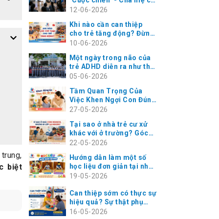
con tăng động hiểu điều
12-06-2026
này
Khi nào cần can thiệp
cho trẻ tăng động? Đừng
đợi đến khi vào lớp 1
10-06-2026
Một ngày trong não của
trẻ ADHD diễn ra như thế
nào? – Góc nhìn từ
05-06-2026
chuyên gia giáo dục đặc
Tầm Quan Trọng Của
biệt
Việc Khen Ngợi Con Đúng
Lúc – Chìa Khóa Vàng
27-05-2026
Trong Can Thiệp Trẻ
Tại sao ở nhà trẻ cư xử
Chậm Nói, Tự Kỷ, ADHD
khác với ở trường? Góc
nhìn chuyên gia can thiệp
22-05-2026
phát triển
trung,
Hướng dẫn làm một số
c biệt
học liệu đơn giản tại nhà
cho bé
19-05-2026
Can thiệp sớm có thực sự
hiệu quả? Sự thật phụ
huynh cần biết trước khi
16-05-2026