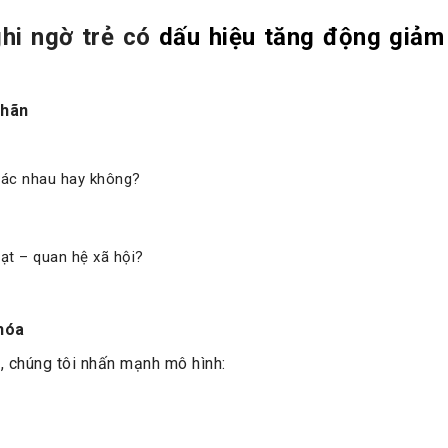
ghi ngờ trẻ có
dấu hiệu tăng động giảm
nhãn
hác nhau hay không?
ạt – quan hệ xã hội?
khóa
S
, chúng tôi nhấn mạnh mô hình: