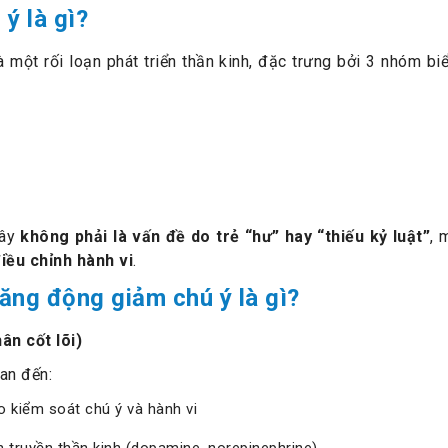
ý là gì?
à một rối loạn phát triển thần kinh, đặc trưng bởi 3 nhóm bi
đây
không phải là vấn đề do trẻ “hư” hay “thiếu kỷ luật”
, 
điều chỉnh hành vi
.
tăng động giảm chú ý là gì?
ân cốt lõi)
an đến:
 kiểm soát chú ý và hành vi
n truyền thần kinh (dopamine, norepinephrine)