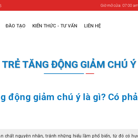
Giờ mở cửa: 07:00 am
5
ĐÀO TẠO
KIẾN THỨC - TƯ VẤN
LIÊN HỆ
TRẺ TĂNG ĐỘNG GIẢM CHÚ Ý
g động giảm chú ý là gì? Có phả
bản chất nguyên nhân, tránh những hiểu lầm phổ biến, từ đó có h