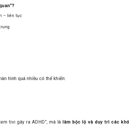
 quan”?
 – liên tục
trung
 màn hình quá nhiều có thể khiến:
xem tivi gây ra ADHD”, mà là
làm bộc lộ và duy trì các kh