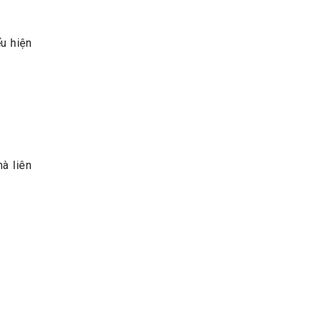
quá muộn
ểu hiện
mà liên