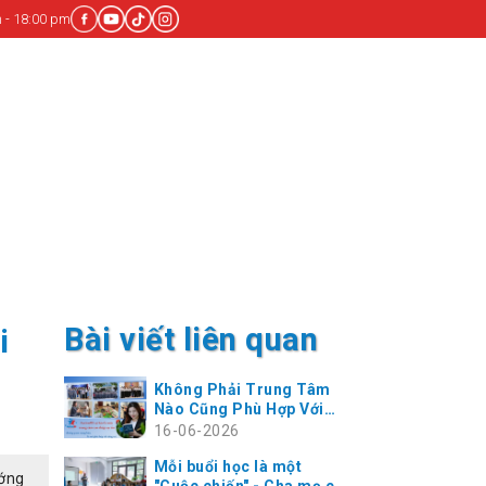
 - 18:00 pm
Bài viết liên quan
i
Không Phải Trung Tâm
Nào Cũng Phù Hợp Với
Con Bạn
16-06-2026
Mỗi buổi học là một
ướng
"Cuộc chiến" - Cha mẹ có