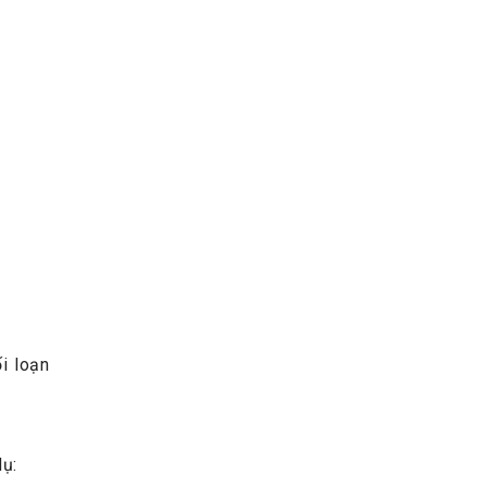
ối loạn
dụ: