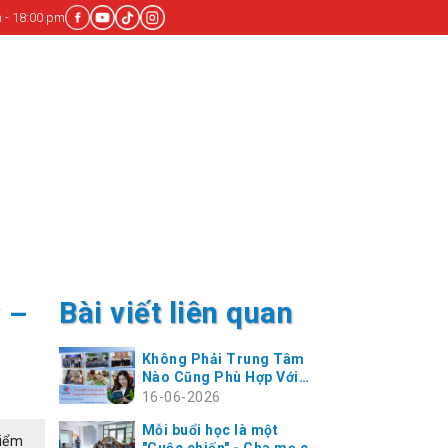
 - 18:00 pm
Bài viết liên quan
 –
Không Phải Trung Tâm
Nào Cũng Phù Hợp Với
Con Bạn
16-06-2026
Mỗi buổi học là một
kiểm
"Cuộc chiến" - Cha mẹ có