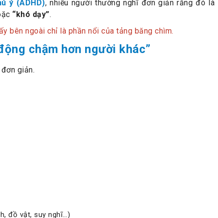
hú ý (ADHD)
, nhiều người thường nghĩ đơn giản rằng đó là
oặc
“khó dạy”
.
ấy bên ngoài chỉ là phần nổi của tảng băng chìm.
i động chậm hơn người khác”
 đơn giản.
h, đồ vật, suy nghĩ…)