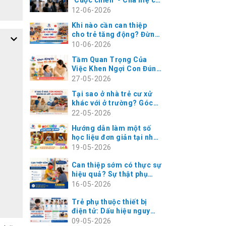
con tăng động hiểu điều
12-06-2026
này
Khi nào cần can thiệp
cho trẻ tăng động? Đừng
đợi đến khi vào lớp 1
10-06-2026
Tầm Quan Trọng Của
Việc Khen Ngợi Con Đúng
Lúc – Chìa Khóa Vàng
27-05-2026
Trong Can Thiệp Trẻ
Tại sao ở nhà trẻ cư xử
Chậm Nói, Tự Kỷ, ADHD
khác với ở trường? Góc
nhìn chuyên gia can thiệp
22-05-2026
phát triển
Hướng dẫn làm một số
học liệu đơn giản tại nhà
cho bé
19-05-2026
Can thiệp sớm có thực sự
hiệu quả? Sự thật phụ
huynh cần biết trước khi
16-05-2026
quá muộn
Trẻ phụ thuộc thiết bị
điện tử: Dấu hiệu nguy
hiểm và cách can thiệp
09-05-2026