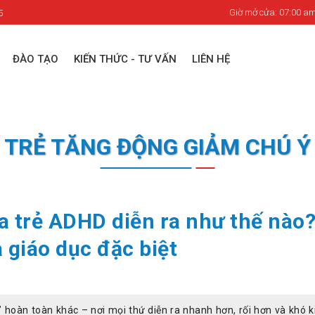
Giờ mở cửa: 07:00 am
5
ĐÀO TẠO
KIẾN THỨC - TƯ VẤN
LIÊN HỆ
TRẺ TĂNG ĐỘNG GIẢM CHÚ Ý
a trẻ ADHD diễn ra như thế nào?
 giáo dục đặc biệt
” hoàn toàn khác – nơi mọi thứ diễn ra nhanh hơn, rối hơn và khó 