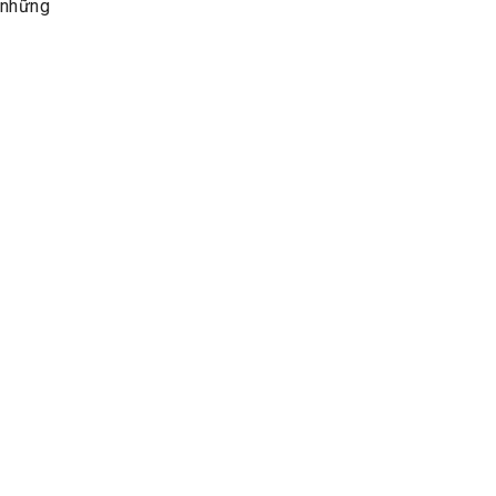
 những
hiệu quả