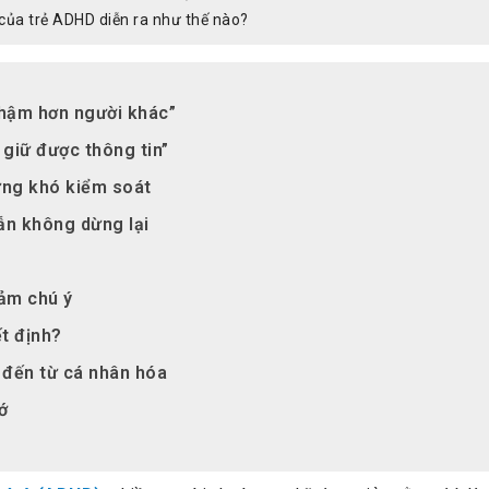
 của trẻ ADHD diễn ra như thế nào?
chậm hơn người khác”
giữ được thông tin”
hưng khó kiểm soát
ẫn không dừng lại
iảm chú ý
ết định?
t đến từ cá nhân hóa
ớ