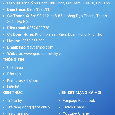
Cs Việt Trì:
Số 60 Phan Chu Trinh, Gia Cẩm, Việt Trì, Phú Thọ
Điện thoại:
0968.937.591
Cs Thanh Xuân:
Số 112, ngõ 82, Hoàng Đạo Thành, Thanh
Xuân, Hà Nội
Điện thoại:
0857.022.728
Cs Đoan Hùng:
Khu 4, xã Yên Kiện, Đoan Hùng, Phú Thọ
Hotline:
0353.255.202
Email:
info@autismbs.com
Website:
www.giaoductretuky.vn
THÔNG TIN
Giới thiệu
Đào tạo
Kiến thức - Tư vấn
Liên hệ
KIẾN THỨC
LIÊN KẾT MẠNG XÃ HỘI
Trẻ tự kỷ
Fanpage Facebook
Trẻ tăng động giảm chú ý
Tiktok Chanel
Trẻ chậm nói
Youtube Chanel