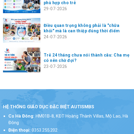
phù hợp cho trẻ
29-07-2026
Điều quan trọng không phải là "chữa
khỏi" mà là can thiệp đúng thời điểm
24-07-2026
Trẻ 24 tháng chưa nói thành câu: Cha mẹ
có nên chờ đợi?
23-07-2026
HỆ THỐNG GIÁO DỤC ĐẶC BIỆT AUTISMBS
Cs Hà Đông:
HM01B-8, KĐT Hoàng Thành Villas, Mộ Lao, Hà
Đông
Điện thoại:
0353.255.202