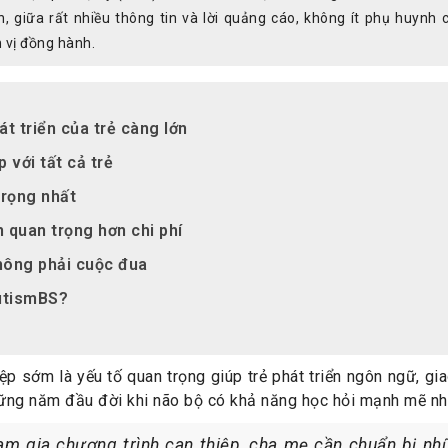
, giữa rất nhiều thông tin và lời quảng cáo, không ít phụ huynh
 vị đồng hành.
t triển của trẻ càng lớn
với tất cả trẻ
trọng nhất
n quan trọng hơn chi phí
không phải cuộc đua
AutismBS?
p sớm là yếu tố quan trọng giúp trẻ phát triển ngôn ngữ, gia
những năm đầu đời khi não bộ có khả năng học hỏi mạnh mẽ nh
am gia chương trình can thiệp, cha mẹ cần chuẩn bị nh