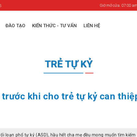
Giờ mở cửa: 07:00 am
5
ĐÀO TẠO
KIẾN THỨC - TƯ VẤN
LIÊN HỆ
TRẺ TỰ KỶ
trước khi cho trẻ tự kỷ can thiệ
ối loạn phổ tự kỷ (ASD), hầu hết cha mẹ đều mong muốn tìm kiếm 