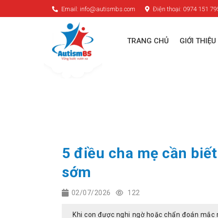
Email: info@autismbs.com
Điện thoại: 0974 151 79
TRANG CHỦ
GIỚI THIỆU
5 điều cha mẹ cần biết 
sớm
02/07/2026
122
Khi con được nghi ngờ hoặc chẩn đoán mắc r