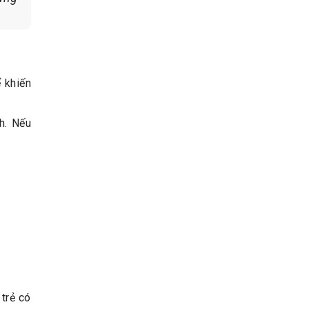
ể khiến
h. Nếu
trẻ có