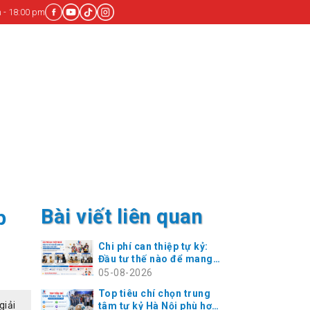
 - 18:00 pm
Bài viết liên quan
p
Chi phí can thiệp tự kỷ:
Đầu tư thế nào để mang
lại hiệu quả cho trẻ?
05-08-2026
Top tiêu chí chọn trung
giải
tâm tự kỷ Hà Nội phù hợp