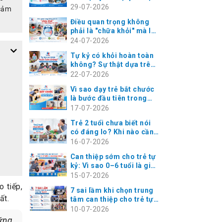
cho trẻ
29-07-2026
 cảm
Điều quan trọng không
phải là "chữa khỏi" mà là
can thiệp đúng thời điểm
24-07-2026
Tự kỷ có khỏi hoàn toàn
không? Sự thật dựa trên
bằng chứng khoa học
22-07-2026
Vì sao dạy trẻ bắt chước
là bước đầu tiên trong
can thiệp sớm?
17-07-2026
Trẻ 2 tuổi chưa biết nói
có đáng lo? Khi nào cần
can thiệp?
16-07-2026
Can thiệp sớm cho trẻ tự
kỷ: Vì sao 0–6 tuổi là giai
đoạn vàng?
15-07-2026
o tiếp,
7 sai lầm khi chọn trung
ất.
tâm can thiệp cho trẻ tự
kỷ khiến cha mẹ tốn thời
10-07-2026
gian và chi phí
ững