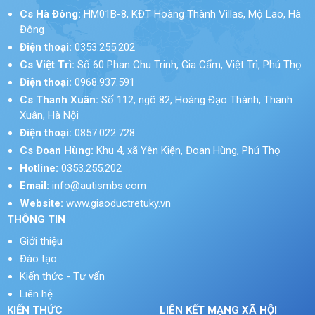
Cs Hà Đông:
HM01B-8, KĐT Hoàng Thành Villas, Mộ Lao, Hà
Đông
Điện thoại:
0353.255.202
Cs Việt Trì:
Số 60 Phan Chu Trinh, Gia Cẩm, Việt Trì, Phú Thọ
Điện thoại:
0968.937.591
Cs Thanh Xuân:
Số 112, ngõ 82, Hoàng Đạo Thành, Thanh
Xuân, Hà Nội
Điện thoại:
0857.022.728
Cs Đoan Hùng:
Khu 4, xã Yên Kiện, Đoan Hùng, Phú Thọ
Hotline:
0353.255.202
Email:
info@autismbs.com
Website:
www.giaoductretuky.vn
THÔNG TIN
Giới thiệu
Đào tạo
Kiến thức - Tư vấn
Liên hệ
KIẾN THỨC
LIÊN KẾT MẠNG XÃ HỘI