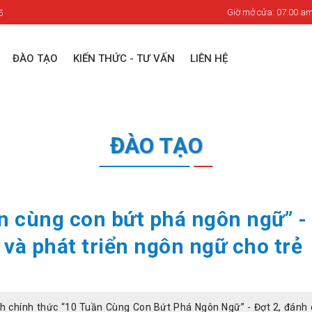
Giờ mở cửa: 07:00 am
5
ĐÀO TẠO
KIẾN THỨC - TƯ VẤN
LIÊN HỆ
ĐÀO TẠO
ần cùng con bứt phá ngôn ngữ” -
và phát triển ngôn ngữ cho trẻ
h chính thức “10 Tuần Cùng Con Bứt Phá Ngôn Ngữ” - Đợt 2, đánh