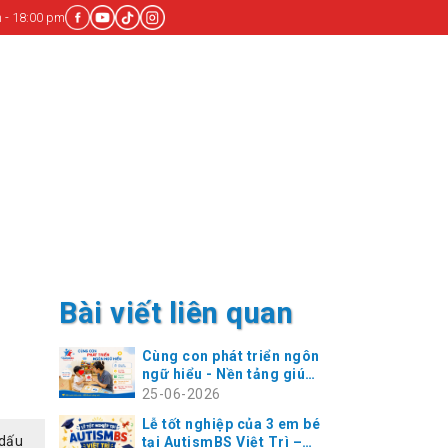
 - 18:00 pm
Bài viết liên quan
Cùng con phát triển ngôn
ngữ hiểu - Nền tảng giúp
trẻ chậm nói bứt phá
25-06-2026
giao tiếp
Lễ tốt nghiệp của 3 em bé
 dấu
tại AutismBS Việt Trì –