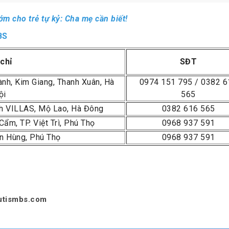
m cho trẻ tự kỷ: Cha mẹ cần biết!
BS
 chỉ
SĐT
h, Kim Giang, Thanh Xuân, Hà
0974 151 795 / 0382 6
ội
565
 VILLAS, Mộ Lao, Hà Đông
0382 616 565
Cẩm, TP. Việt Trì, Phú Thọ
0968 937 591
n Hùng, Phú Thọ
0968 937 591
utismbs.com