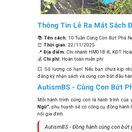
Thông Tin Lễ Ra Mắt Sách Đ
📚
Tên sách:
10 Tuần Cùng Con Bứt Phá N
⏰
Thời gian:
22/11/2025
📍
Địa điểm:
Chi nhánh HM01B-8, KĐT Hoàn
💰
Chi phí:
Hoàn toàn miễn phí
💥 Số lượng có hạn! Nếu bạn chưa kịp nh
đăng ký nhận sách và cùng con bắt đầu hành
AutismBS - Cùng Con Bứt P
Mỗi hành trình cùng con là hành trình của
Ngữ”
, phụ huynh sẽ có công cụ đồng hành h
nối gia đình.
AutismBS - Đồng hành cùng con bứt 