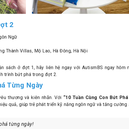
ợt 2
gôn Ngữ
g Thành Villas, Mộ Lao, Hà Đông, Hà Nội
ận sách ở đợt 1, hãy liên hệ ngay với AutismBS ngay hôm 
 trình bứt phá trong đợt 2.
há Từng Ngày
 yêu thương và kiên nhẫn. Với
“10 Tuần Cùng Con Bứt Phá
iệu quả, giúp trẻ phát triển kỹ năng ngôn ngữ và tăng cường 
phá từng ngày!