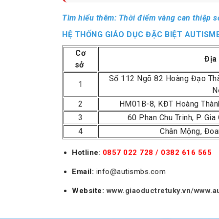
Tìm hiểu thêm:
Thời điểm vàng can thiệp sớ
HỆ THỐNG GIÁO DỤC ĐẶC BIỆT AUTISM
Cơ
Địa
sở
Số 112 Ngõ 82 Hoàng Đạo Thàn
1
N
2
HM01B-8, KĐT Hoàng Thành
3
60 Phan Chu Trinh, P. Gia 
4
Chân Mộng, Đoa
Hotline
:
0857 022 728 / 0382 616 565
Email:
info@autismbs.com
Website:
www.giaoductretuky.vn
/
www.a