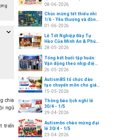
Những điều nhỏ bé làm
08-06-2026
ương
nên hạnh phúc rất lớn
Chúc mừng tết thiếu nhi
1/6 - Yêu thương và đồng
hành cùng trẻ tự kỷ
01-06-2026
Lễ Tốt Nghiệp Đầy Tự
Hào Của Minh An & Phúc
An – Hành Trình Vàng Tại
28-05-2026
AutismBS Thanh Xuân
Tổng kết buổi tập huấn:
Vận động theo nhịp điệu
cho trẻ rối loạn phát
26-05-2026
triển cùng chuyên gia
AutismBS tổ chức đào
Masako Koga tại
tạo chuyển môn cho giáo
AutismBS Hà Đông
viên - Nâng cao chất
15-05-2026
lượng can thiệp 1-1 cho
ng chia
Thông báo lịch nghỉ lễ
trẻ
30/4 - 1/5
ội ngũ
29-04-2026
Autismbs chào mừng đại
 triển
lễ 30/4 - 1/5
23-04-2026