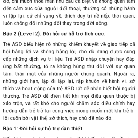
đó, chỉ muốn thỏa mãn nhu cầu cá biệt và không quan tâm
đến cảm xúc của người đối thoại, thường có những hành
vi lặp lại, cử chỉ vụng về, thích duy trì nề nếp, thói quen,
luôn chống đối những đổi thay trong đời sống.
Bậc 2 (Level 2): Đòi hỏi sự hỗ trợ tích cực.
Trẻ ASD biểu hiện rõ những khiếm khuyết về giao tiếp xã
hội bằng lời và không bằng lời, cho dù đang được cung
cấp những dịch vụ trị liệu. Trẻ ASD nhập chuyện hay đáp
ứng bất thường, tỏ ra không hứng thú đối với sự quan
tâm, thân mật của những người chung quanh. Ngoài ra,
những giới hạn, lặp đi lặp lại, rập khuôn về hành vi, sở
thích và hoạt động của trẻ ASD rất dễ nhận biết bởi người
thường. Trẻ ASD dễ điên tiết khi mọi điều quen thuộc bị
xáo trộn, và rất khó cho người chăm sóc điều chỉnh hay
hướng dẫn trẻ trở lại công việc mong muốn một khi trẻ bị
lôi cuốn bởi vật thể, sở thích, hay chủ đề nào đó.
Bậc 1: Đòi hỏi sự hỗ trợ cần thiết.