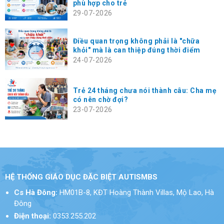
phù hợp cho trẻ
29-07-2026
Điều quan trọng không phải là "chữa
khỏi" mà là can thiệp đúng thời điểm
24-07-2026
Trẻ 24 tháng chưa nói thành câu: Cha mẹ
có nên chờ đợi?
23-07-2026
HỆ THỐNG GIÁO DỤC ĐẶC BIỆT AUTISMBS
Cs Hà Đông:
HM01B-8, KĐT Hoàng Thành Villas, Mộ Lao, Hà
Đông
Điện thoại:
0353.255.202