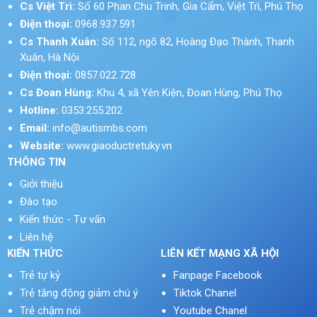
Cs Việt Trì:
Số 60 Phan Chu Trinh, Gia Cẩm, Việt Trì, Phú Thọ
Điện thoại:
0968.937.591
Cs Thanh Xuân:
Số 112, ngõ 82, Hoàng Đạo Thành, Thanh
Xuân, Hà Nội
Điện thoại:
0857.022.728
Cs Đoan Hùng:
Khu 4, xã Yên Kiện, Đoan Hùng, Phú Thọ
Hotline:
0353.255.202
Email:
info@autismbs.com
Website:
www.giaoductretuky.vn
THÔNG TIN
Giới thiệu
Đào tạo
Kiến thức - Tư vấn
Liên hệ
KIẾN THỨC
LIÊN KẾT MẠNG XÃ HỘI
Trẻ tự kỷ
Fanpage Facebook
Trẻ tăng động giảm chú ý
Tiktok Chanel
Trẻ chậm nói
Youtube Chanel