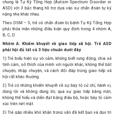
chung là Tự Kỷ Tổng Hợp (Autism Spectrum Disorder or
ASD) với 3 bậc thang hỗ trợ dựa vào sự chẩn đoán tự kỷ
nặng nhẹ khác nhau.
Theo DSM – 5, trẻ có chẩn đoán bị bệnh Tự Kỷ Tổng Hợp
phải thỏa mãn những điều kiện quy định trong 4 nhóm A,
B, C, D.
Nhóm A: Khiếm khuyết về giao tiếp xã hội. Trẻ ASD
phải hội đủ tất cả 3 tiệu chuẩn dưới đây
:
1) Trẻ biểu hiện sự vô cảm, không biết rung động, chia sẻ
tình cảm, sở thích của mình với người khác, không thể bắt
chuyện, nhập chuyện, và cách đối đáp trong giao tiếp xã
hội rất khác thường.
2) Trẻ có những khiếm khuyết về sự bày tỏ cử chỉ, hành vi,
dùng lời và không dùng lời, qua sự giao tiếp bằng mắt,
không thể hiểu và diễn đạt bằng điệu bộ, hoặc bày tỏ cảm
xúc trên nét mặt.
3) Trẻ gặp nhiều khó khăn trong vấn đề kết bạn và duy trì