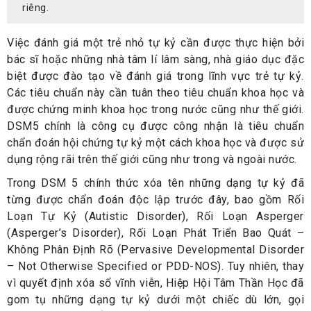
riêng.
Việc đánh giá một trẻ nhỏ tự kỷ cần được thực hiện bởi
bác sĩ hoặc những nhà tâm lí lâm sàng, nhà giáo dục đặc
biệt được đào tạo về đánh giá trong lĩnh vực trẻ tự kỷ.
Các tiêu chuẩn này cần tuân theo tiêu chuẩn khoa học và
được chứng minh khoa học trong nước cũng như thế giới.
DSM5 chính là công cụ được công nhận là tiêu chuẩn
chẩn đoán hội chứng tự kỷ một cách khoa học và được sử
dụng rộng rãi trên thế giới cũng như trong và ngoài nước.
Trong DSM 5 chính thức xóa tên những dạng tự kỷ đã
từng được chẩn đoán độc lập trước đây, bao gồm Rối
Loạn Tự Kỷ (Autistic Disorder), Rối Loạn Asperger
(Asperger’s Disorder), Rối Loạn Phát Triển Bao Quát –
Không Phân Định Rõ (Pervasive Developmental Disorder
– Not Otherwise Specified or PDD-NOS). Tuy nhiên, thay
vì quyết định xóa sổ vĩnh viễn, Hiệp Hội Tâm Thần Học đã
gom tụ những dạng tự kỷ dưới một chiếc dù lớn, gọi