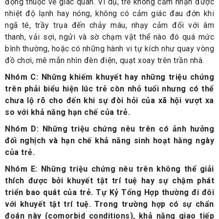
động thuộc về giác quan. Ví dụ, trẻ không cảm nhận được
nhiệt độ lạnh hay nóng, không có cảm giác đau đớn khi
ngã té, trầy trụa đến chảy máu, nhạy cảm đối với âm
thanh, vải sợi, ngửi và sờ chạm vật thể nào đó quá mức
bình thường, hoặc có những hành vi tự kích như quay vòng
đồ chơi, mê mẫn nhìn đèn điện, quạt xoay trên trần nhà.
Nhóm C: Những khiếm khuyết hay những triệu chứng
trên phải biểu hiện lúc trẻ còn nhỏ tuổi nhưng có thể
chưa lộ rõ cho đến khi sự đòi hỏi của xã hội vượt xa
so với khả năng hạn chế của trẻ.
Nhóm D: Những triệu chứng nêu trên có ảnh hưởng
đối nghịch và hạn chế khả năng sinh hoạt hằng ngày
của trẻ.
Nhóm E: Những triệu chứng nêu trên không thể giải
thích được bởi khuyết tật trí tuệ hay sự chậm phát
triển bao quát của trẻ. Tự Kỷ Tổng Hợp thường đi đôi
với khuyết tật trí tuệ. Trong trường hợp có sự chẩn
đoán này (comorbid conditions), khả năng giao tiếp