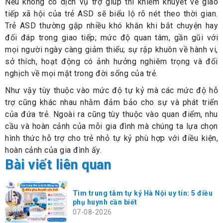
Nếu không có dịch vụ trợ giúp thì khiếm khuyết về giao
tiếp xã hội của trẻ ASD sẽ biểu lộ rõ nét theo thời gian.
Trẻ ASD thường gặp nhiều khó khăn khi bắt chuyện hay
đối đáp trong giao tiếp; mức độ quan tâm, gần gũi với
mọi người ngày càng giảm thiểu; sự rập khuôn về hành vi,
sở thích, hoạt động có ảnh hưởng nghiêm trọng và đối
nghịch về mọi mặt trong đời sống của trẻ.
Như vậy tùy thuộc vào mức độ tự kỷ mà các mức độ hỗ
trợ cũng khác nhau nhằm đảm bảo cho sự và phát triển
của đứa trẻ. Ngoài ra cũng tùy thuộc vào quan điểm, nhu
cầu và hoàn cảnh của mỗi gia đình mà chúng ta lựa chọn
hình thức hỗ trợ cho trẻ nhỏ tự kỷ phù hợp với điều kiện,
hoàn cảnh của gia đình ấy.
Bài viết liên quan
Tìm trung tâm tự kỷ Hà Nội uy tín: 5 điều
phụ huynh cần biết
07-08-2026