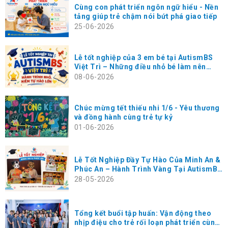
Cùng con phát triển ngôn ngữ hiểu - Nền
tảng giúp trẻ chậm nói bứt phá giao tiếp
25-06-2026
Lễ tốt nghiệp của 3 em bé tại AutismBS
Việt Trì – Những điều nhỏ bé làm nên
hạnh phúc rất lớn
08-06-2026
Chúc mừng tết thiếu nhi 1/6 - Yêu thương
và đồng hành cùng trẻ tự kỷ
01-06-2026
Lễ Tốt Nghiệp Đầy Tự Hào Của Minh An &
Phúc An – Hành Trình Vàng Tại AutismBS
Thanh Xuân
28-05-2026
Tổng kết buổi tập huấn: Vận động theo
nhịp điệu cho trẻ rối loạn phát triển cùng