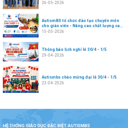
chuyên gia Masako Koga tại AutismBS
26-05-2026
Hà Đông
AutismBS tổ chức đào tạo chuyển môn
cho giáo viên - Nâng cao chất lượng can
thiệp 1-1 cho trẻ
15-05-2026
Thông báo lịch nghỉ lễ 30/4 - 1/5
29-04-2026
Autismbs chào mừng đại lễ 30/4 - 1/5
23-04-2026
HỆ THỐNG GIÁO DỤC ĐẶC BIỆT AUTISMBS