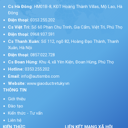
Cs Hà Đông:
HM01B-8, KĐT Hoàng Thành Villas, Mộ Lao, Hà
Đông
Điện thoại:
0353.255.202
Cs Việt Trì:
Số 60 Phan Chu Trinh, Gia Cẩm, Việt Trì, Phú Thọ
Điện thoại:
0968.937.591
Cs Thanh Xuân:
Số 112, ngõ 82, Hoàng Đạo Thành, Thanh
Xuân, Hà Nội
Điện thoại:
0857.022.728
Cs Đoan Hùng:
Khu 4, xã Yên Kiện, Đoan Hùng, Phú Thọ
Hotline:
0353.255.202
Email:
info@autismbs.com
Website:
www.giaoductretuky.vn
THÔNG TIN
Giới thiệu
Đào tạo
Kiến thức - Tư vấn
Liên hệ
KIẾN THỨC
LIÊN KẾT MẠNG XÃ HỘI