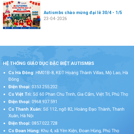
Autismbs chào mừng đại lễ 30/4 - 1/5
23-04-2026
HỆ THỐNG GIÁO DỤC ĐẶC BIỆT AUTISMBS
Cs Hà Đông:
HM01B-8, KĐT Hoàng Thành Villas, Mộ Lao, Hà
Đông
Điện thoại:
0353.255.202
Cs Việt Trì:
Số 60 Phan Chu Trinh, Gia Cẩm, Việt Trì, Phú Thọ
Điện thoại:
0968.937.591
Cs Thanh Xuân:
Số 112, ngõ 82, Hoàng Đạo Thành, Thanh
Xuân, Hà Nội
Điện thoại:
0857.022.728
Cs Đoan Hùng:
Khu 4, xã Yên Kiện, Đoan Hùng, Phú Thọ