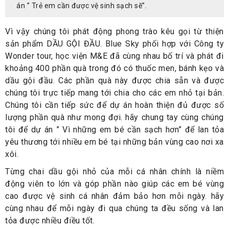
án ” Trẻ em cần được vệ sinh sạch sẽ”.
Vì vậy chúng tôi phát động phong trào kêu gọi từ thiện
sản phẩm DẦU GỘI ĐẦU. Blue Sky phối hợp với Công ty
Wonder tour, học viện M&E đã cùng nhau bố trí và phát đi
khoảng 400 phần quà trong đó có thuốc men, bánh kẹo và
dầu gội đầu. Các phần quà này được chia sẵn và được
chúng tôi trực tiếp mang tới chia cho các em nhỏ tại bản.
Chúng tôi cần tiếp sức để dự án hoàn thiện đủ được số
lượng phần quà như mong đợi. hãy chung tay cùng chúng
tôi để dự án ” Vì những em bé cần sạch hơn” để lan tỏa
yêu thương tới nhiều em bé tại những bản vùng cao nơi xa
xôi.
Từng chai dầu gội nhỏ của mỗi cá nhân chính là niềm
động viên to lớn và góp phần nào giúp các em bé vùng
cao được vệ sinh cá nhân đảm bảo hơn mỗi ngày. hãy
cùng nhau để mỗi ngày đi qua chúng ta đều sống và lan
tỏa được nhiều điều tốt.