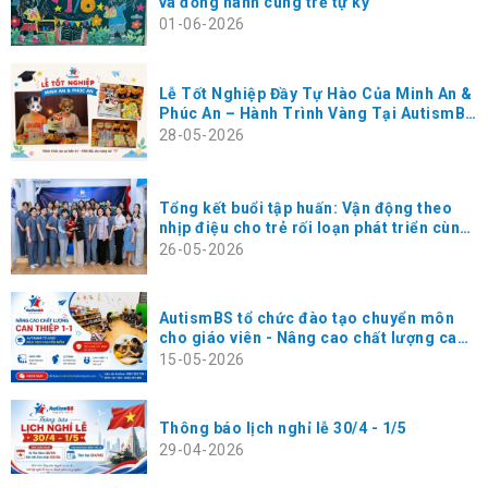
và đồng hành cùng trẻ tự kỷ
01-06-2026
Lễ Tốt Nghiệp Đầy Tự Hào Của Minh An &
Phúc An – Hành Trình Vàng Tại AutismBS
Thanh Xuân
28-05-2026
Tổng kết buổi tập huấn: Vận động theo
nhịp điệu cho trẻ rối loạn phát triển cùng
chuyên gia Masako Koga tại AutismBS
26-05-2026
Hà Đông
AutismBS tổ chức đào tạo chuyển môn
cho giáo viên - Nâng cao chất lượng can
thiệp 1-1 cho trẻ
15-05-2026
Thông báo lịch nghỉ lễ 30/4 - 1/5
29-04-2026