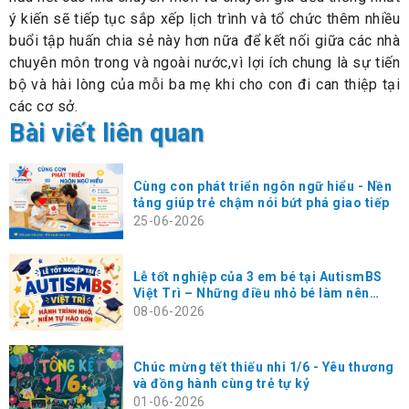
ý kiến sẽ tiếp tục sắp xếp lịch trình và tổ chức thêm nhiều
buổi tập huấn chia sẻ này hơn nữa để kết nối giữa các nhà
chuyên môn trong và ngoài nước,vì lợi ích chung là sự tiến
bộ và hài lòng của mỗi ba mẹ khi cho con đi can thiệp tại
các cơ sở.
Bài viết liên quan
Cùng con phát triển ngôn ngữ hiểu - Nền
tảng giúp trẻ chậm nói bứt phá giao tiếp
25-06-2026
Lễ tốt nghiệp của 3 em bé tại AutismBS
Việt Trì – Những điều nhỏ bé làm nên
hạnh phúc rất lớn
08-06-2026
Chúc mừng tết thiếu nhi 1/6 - Yêu thương
và đồng hành cùng trẻ tự kỷ
01-06-2026