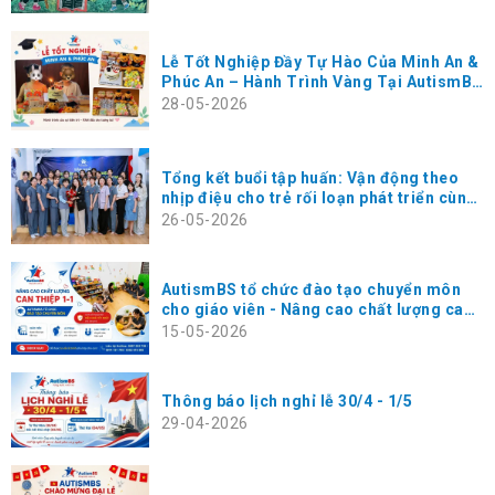
Lễ Tốt Nghiệp Đầy Tự Hào Của Minh An &
Phúc An – Hành Trình Vàng Tại AutismBS
Thanh Xuân
28-05-2026
Tổng kết buổi tập huấn: Vận động theo
nhịp điệu cho trẻ rối loạn phát triển cùng
chuyên gia Masako Koga tại AutismBS
26-05-2026
Hà Đông
AutismBS tổ chức đào tạo chuyển môn
cho giáo viên - Nâng cao chất lượng can
thiệp 1-1 cho trẻ
15-05-2026
Thông báo lịch nghỉ lễ 30/4 - 1/5
29-04-2026