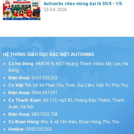
Autismbs chào mừng đại lễ 30/4 - 1/5
23-04-2026
HỆ THỐNG GIÁO DỤC ĐẶC BIỆT AUTISMBS
Cs Hà Đông:
HM01B-8, KĐT Hoàng Thành Villas, Mộ Lao, Hà
Đông
Điện thoại:
0353.255.202
Cs Việt Trì:
Số 60 Phan Chu Trinh, Gia Cẩm, Việt Trì, Phú Thọ
Điện thoại:
0968.937.591
Cs Thanh Xuân:
Số 112, ngõ 82, Hoàng Đạo Thành, Thanh
Xuân, Hà Nội
Điện thoại:
0857.022.728
Cs Đoan Hùng:
Khu 4, xã Yên Kiện, Đoan Hùng, Phú Thọ
Hotline:
0353.255.202