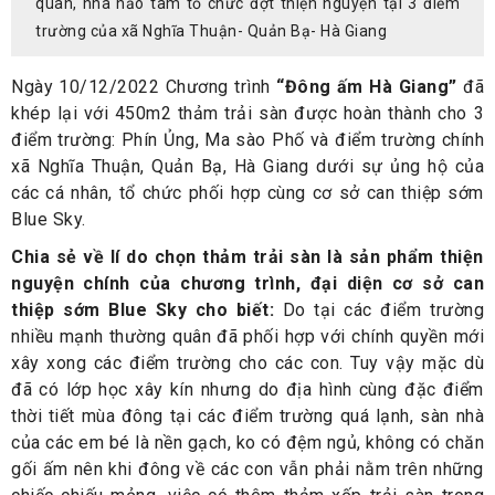
quân, nhà hảo tâm tổ chức đợt thiện nguyện tại 3 điểm
trường của xã Nghĩa Thuận- Quản Bạ- Hà Giang
Ngày 10/12/2022 Chương trình
“Đông ấm Hà Giang”
đã
khép lại với 450m2 thảm trải sàn được hoàn thành cho 3
điểm trường: Phín Ủng, Ma sào Phố và điểm trường chính
xã Nghĩa Thuận, Quản Bạ, Hà Giang dưới sự ủng hộ của
các cá nhân, tổ chức phối hợp cùng cơ sở can thiệp sớm
Blue Sky.
Chia sẻ về lí do chọn thảm trải sàn là sản phẩm thiện
nguyện chính của chương trình, đại diện cơ sở can
thiệp sớm Blue Sky cho biết:
Do tại các điểm trường
nhiều mạnh thường quân đã phối hợp với chính quyền mới
xây xong các điểm trường cho các con. Tuy vậy mặc dù
đã có lớp học xây kín nhưng do địa hình cùng đặc điểm
thời tiết mùa đông tại các điểm trường quá lạnh, sàn nhà
của các em bé là nền gạch, ko có đệm ngủ, không có chăn
gối ấm nên khi đông về các con vẫn phải nằm trên những