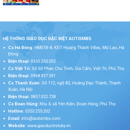
HỆ THỐNG GIÁO DỤC ĐẶC BIỆT AUTISMBS
Cs Hà Đông:
HM01B-8, KĐT Hoàng Thành Villas, Mộ Lao, Hà
Đông
Điện thoại:
0353.255.202
Cs Việt Trì:
Số 60 Phan Chu Trinh, Gia Cẩm, Việt Trì, Phú Thọ
Điện thoại:
0968.937.591
Cs Thanh Xuân:
Số 112, ngõ 82, Hoàng Đạo Thành, Thanh
Xuân, Hà Nội
Điện thoại:
0857.022.728
Cs Đoan Hùng:
Khu 4, xã Yên Kiện, Đoan Hùng, Phú Thọ
Hotline:
0353.255.202
Email:
info@autismbs.com
Website:
www.giaoductretuky.vn