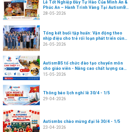
Lễ Tốt Nghiệp Đầy Tự Hào Của Minh An &
Phúc An – Hành Trình Vàng Tại AutismBS
Thanh Xuân
28-05-2026
Tổng kết buổi tập huấn: Vận động theo
nhịp điệu cho trẻ rối loạn phát triển cùng
chuyên gia Masako Koga tại AutismBS
26-05-2026
Hà Đông
AutismBS tổ chức đào tạo chuyển môn
cho giáo viên - Nâng cao chất lượng can
thiệp 1-1 cho trẻ
15-05-2026
Thông báo lịch nghỉ lễ 30/4 - 1/5
29-04-2026
Autismbs chào mừng đại lễ 30/4 - 1/5
23-04-2026