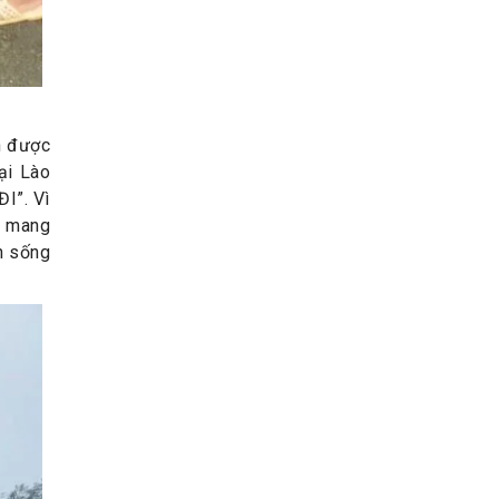
n được
ại Lào
I”. Vì
p mang
ch sống