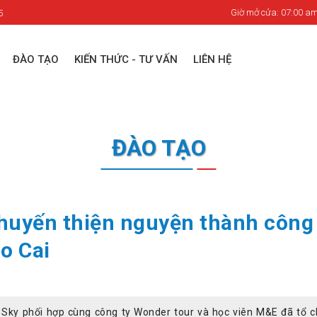
Giờ mở cửa: 07:00 am
5
ĐÀO TẠO
KIẾN THỨC - TƯ VẤN
LIÊN HỆ
ĐÀO TẠO
huyến thiện nguyện thành công 
o Cai
 Sky phối hợp cùng công ty Wonder tour và học viên M&E đã tổ 