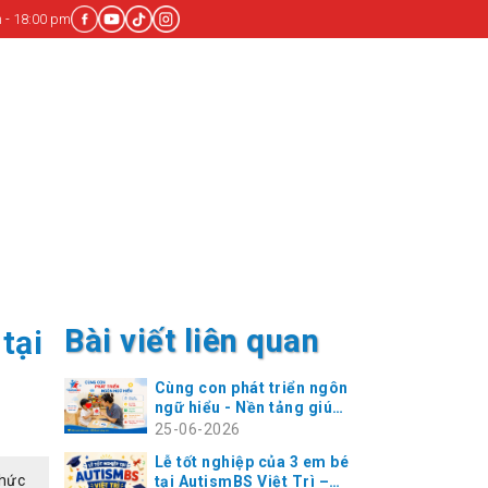
 - 18:00 pm
Bài viết liên quan
tại
Cùng con phát triển ngôn
ngữ hiểu - Nền tảng giúp
trẻ chậm nói bứt phá
25-06-2026
giao tiếp
Lễ tốt nghiệp của 3 em bé
chức
tại AutismBS Việt Trì –