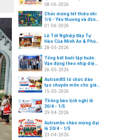
Những điều nhỏ bé làm
08-06-2026
nên hạnh phúc rất lớn
Chúc mừng tết thiếu nhi
1/6 - Yêu thương và đồng
hành cùng trẻ tự kỷ
01-06-2026
Lễ Tốt Nghiệp Đầy Tự
Hào Của Minh An & Phúc
An – Hành Trình Vàng Tại
28-05-2026
AutismBS Thanh Xuân
Tổng kết buổi tập huấn:
Vận động theo nhịp điệu
cho trẻ rối loạn phát
26-05-2026
triển cùng chuyên gia
AutismBS tổ chức đào
Masako Koga tại
tạo chuyển môn cho giáo
AutismBS Hà Đông
viên - Nâng cao chất
15-05-2026
lượng can thiệp 1-1 cho
Thông báo lịch nghỉ lễ
trẻ
30/4 - 1/5
29-04-2026
Autismbs chào mừng đại
lễ 30/4 - 1/5
23-04-2026