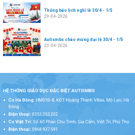
Thông báo lịch nghỉ lễ 30/4 - 1/5
29-04-2026
Autismbs chào mừng đại lễ 30/4 - 1/5
23-04-2026
HỆ THỐNG GIÁO DỤC ĐẶC BIỆT AUTISMBS
Cs Hà Đông:
HM01B-8, KĐT Hoàng Thành Villas, Mộ Lao, Hà
Đông
Điện thoại:
0353.255.202
Cs Việt Trì:
Số 60 Phan Chu Trinh, Gia Cẩm, Việt Trì, Phú Thọ
Điện thoại:
0968.937.591