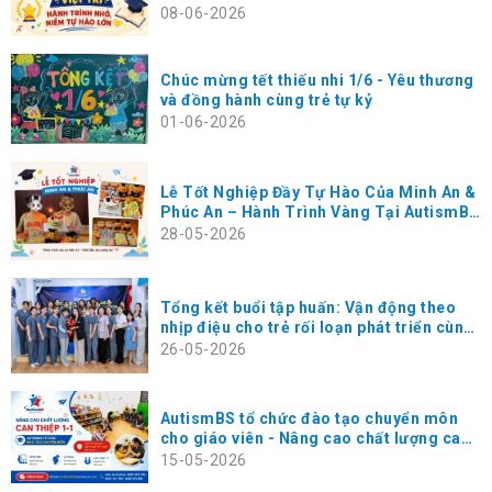
hạnh phúc rất lớn
08-06-2026
Chúc mừng tết thiếu nhi 1/6 - Yêu thương
và đồng hành cùng trẻ tự kỷ
01-06-2026
Lễ Tốt Nghiệp Đầy Tự Hào Của Minh An &
Phúc An – Hành Trình Vàng Tại AutismBS
Thanh Xuân
28-05-2026
Tổng kết buổi tập huấn: Vận động theo
nhịp điệu cho trẻ rối loạn phát triển cùng
chuyên gia Masako Koga tại AutismBS
26-05-2026
Hà Đông
AutismBS tổ chức đào tạo chuyển môn
cho giáo viên - Nâng cao chất lượng can
thiệp 1-1 cho trẻ
15-05-2026