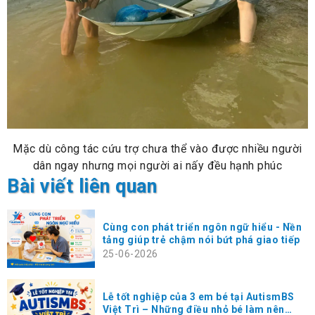
Mặc dù công tác cứu trợ chưa thể vào được nhiều người
dân ngay nhưng mọi người ai nấy đều hạnh phúc
Bài viết liên quan
Cùng con phát triển ngôn ngữ hiểu - Nền
tảng giúp trẻ chậm nói bứt phá giao tiếp
25-06-2026
Lễ tốt nghiệp của 3 em bé tại AutismBS
Việt Trì – Những điều nhỏ bé làm nên