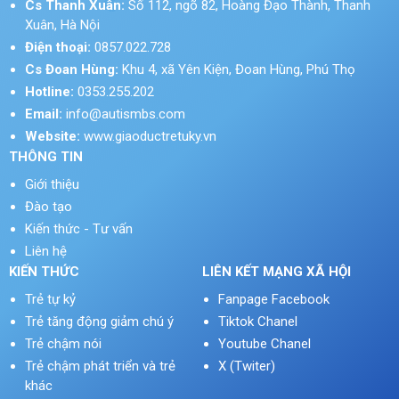
Cs Thanh Xuân:
Số 112, ngõ 82, Hoàng Đạo Thành, Thanh
Xuân, Hà Nội
Điện thoại:
0857.022.728
Cs Đoan Hùng:
Khu 4, xã Yên Kiện, Đoan Hùng, Phú Thọ
Hotline:
0353.255.202
Email:
info@autismbs.com
Website:
www.giaoductretuky.vn
THÔNG TIN
Giới thiệu
Đào tạo
Kiến thức - Tư vấn
Liên hệ
KIẾN THỨC
LIÊN KẾT MẠNG XÃ HỘI
Trẻ tự kỷ
Fanpage Facebook
Trẻ tăng động giảm chú ý
Tiktok Chanel
Trẻ chậm nói
Youtube Chanel
Trẻ chậm phát triển và trẻ
X (Twiter)
khác